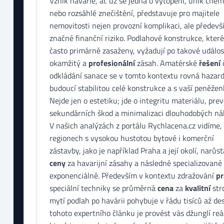
Vznik havárie, ať už se jedná o vytopení, únik chemi
nebo rozsáhlé znečištění, představuje pro majitele
nemovitosti nejen provozní komplikaci, ale předevš
značné finanční riziko. Podlahové konstrukce, které
často primárně zasaženy, vyžadují po takové událos
okamžitý a
profesionální
zásah. Amatérské
řešení
odkládání sanace se v tomto kontextu rovná hazard
budoucí stabilitou celé konstrukce a s vaší peněžen
Nejde jen o estetiku; jde o integritu materiálu, pre
sekundárních škod a minimalizaci dlouhodobých ná
V našich analýzách z portálu Rychlacena.cz vidíme, 
regionech s vysokou hustotou bytové i komerční
zástavby, jako je například Praha a její okolí, narůst
ceny
za havarijní zásahy a následné specializované 
exponenciálně. Především v kontextu zdražování
pr
speciální techniky se průměrná
cena
za
kvalitní
str
mytí podlah po havárii pohybuje v řádu tisíců až des
tohoto expertního článku je provést vás džunglí re