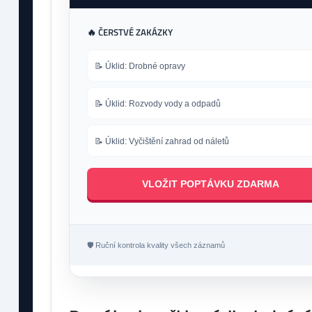
🔥 ČERSTVÉ ZAKÁZKY
📝 Úklid: Drobné opravy
📝 Úklid: Rozvody vody a odpadů
📝 Úklid: Vyčištění zahrad od náletů
VLOŽIT POPTÁVKU ZDARMA
🛡️ Ruční kontrola kvality všech záznamů