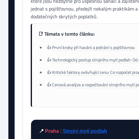
které jsou nezbytné pro úspěšnou sanaci a zajištění 
jednat s pojišťovnou, předejít nekalým praktikám a
dodatečných skrytých poplatků.
📑 Témata v tomto článku:
👍
První kroky při havárii a jednání s pojišťovnou
👍
Technologický postup strojního mytí podlah: Od 
👍
Kritické faktory ovlivňující cenu: Co rozpočet pro
👍
Cenová analýza a rozpočtování strojního mytí p
📍
Praha
|
Strojní mytí podlah