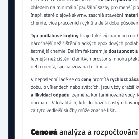
ohledem na minimální paušální sazby pro menší pl
(např. staré olejové skvrny, zaschlé stavební
materi
chemie, více pracovních cyklů a delší dobu působen
Typ podlahové krytiny
hraje také významnou roli. Č
náročnější než čištění hladkých epoxidových podla
šetrnější chemie. Dalším faktorem je
dostupnost a 
levnější než čištění členitých prostor s mnoha pře
nebo menší, specializovaná technika.
V neposlední řadě se do
ceny
promítá
rychlost zása
dobu, o víkendech nebo svátcích, jsou vždy dražší k
a likvidaci odpadu
, zejména kontaminované vody, k
normami. V lokalitách, kde dochází k častým havari
za tyto vedlejší služby může značně lišit.
Cenová
analýza a rozpočtování 