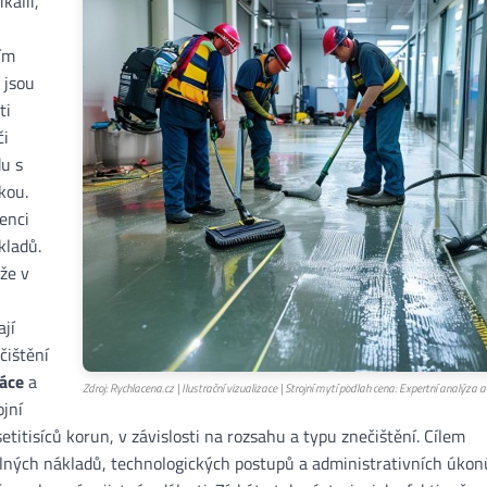
kálií,
ím
 jsou
ti
či
u s
kou.
venci
kladů.
že v
ají
čištění
áce
a
Zdroj: Rychlacena.cz | Ilustrační vizualizace | Strojní mytí podlah cena: Expertní analýza 
ojní
etitisíců korun, v závislosti na rozsahu a typu znečištění. Cílem
álných nákladů, technologických postupů a administrativních úkon