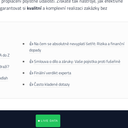
proplacení pojistné události. Získáte tak nástroje, jak efektivně
 garantovat si
kvalitní
a komplexní realizaci zakázky bez
👍
Na čem se absolutně nevyplatí šetřit: Rizika a finanční
dopady
A do Z
👍
Smlouva o dílo a záruky: Vaše pojistka proti fušeřině
draží?
👍
Finální verdikt experta
odlah
👍
Často kladené dotazy
LIVE DATA