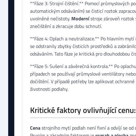
**Fáze 3: Strojní čištění.** Pomocí průmyslových po
automatickým odsáváním) se čisticí roztok zapraco
uvolněné nečistoty.
Moderní
stroje zároveň roztok
znečištění a zkracuje dobu schnutí.
**Fáze 4: Oplach a neutralizace.** Po hlavním mytí
se odstranily zbytky čisticích prostředků a zabránil
odsáváním. Tato fáze je kritická pro dlouhodobou či
**Fáze 5: Sušení a závěrečná kontrola.** Po oplac
případech se používají průmyslové ventilátory nebo 
dočištění. V případě potřeby lze aplikovat ochrann
životnosti podlahy.
Kritické faktory ovlivňující cenu
Cena
strojního mytí podlah není fixní a odvíjí se od
Prvním a zásadním faktorem je
rozsah a plocha
zne