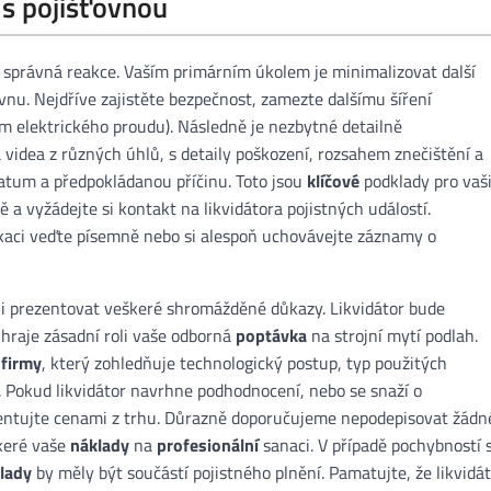
í s pojišťovnou
a správná reakce. Vaším primárním úkolem je minimalizovat další
nu. Nejdříve zajistěte bezpečnost, zamezte dalšímu šíření
m elektrického proudu). Následně je nezbytné detailně
 videa z různých úhlů, s detaily poškození, rozsahem znečištění a
atum a předpokládanou příčinu. Toto jsou
klíčové
podklady pro vaš
 a vyžádejte si kontakt na likvidátora pojistných událostí.
kaci veďte písemně nebo si alespoň uchovávejte záznamy o
ni prezentovat veškeré shromážděné důkazy. Likvidátor bude
hraje zásadní roli vaše odborná
poptávka
na strojní mytí podlah.
é
firmy
, který zohledňuje technologický postup, typ použitých
. Pokud likvidátor navrhne podhodnocení, nebo se snaží o
mentujte cenami z trhu. Důrazně doporučujeme nepodepisovat žádn
škeré vaše
náklady
na
profesionální
sanaci. V případě pochybností s
lady
by měly být součástí pojistného plnění. Pamatujte, že likvidá