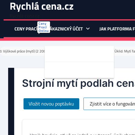
Rychlá cena.cz
Skip
to
Rychlá cena.cz
content
Ceny
Prací
CENY PRACÍ
ZÁKAZNICKÝ ÚČET
JAK PLATFORMA 
Online
: Výškové práce (mytí) (2 200 Kč)
Úklid: Nátěr fasády (Dohodou)
Úklid: Mytí fa
Registrace Zákazníka
Vložit Poptávku Do Systému
Strojní mytí podlah cen
Vložit novou poptávku
Zjistit více o fungová