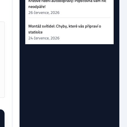
Krizové řízení autodopravy: Pojišťovna vám nic
neodpáře!
26 července, 2026
Montáž svítidel: Chyby, které vás připraví o
statisíce
24 července, 2026