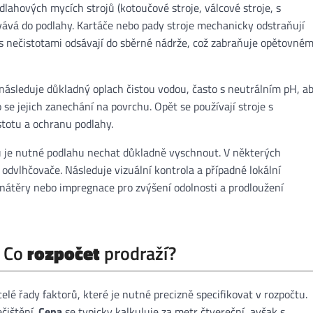
dlahových mycích strojů (kotoučové stroje, válcové stroje, s
vává do podlahy. Kartáče nebo pady stroje mechanicky odstraňují
 s nečistotami odsávají do sběrné nádrže, což zabraňuje opětovné
 následuje důkladný oplach čistou vodou, často s neutrálním pH, a
o se jejich zanechání na povrchu. Opět se používají stroje s
stotu a ochranu podlahy.
hu je nutné podlahu nechat důkladně vyschnout. V některých
odvlhčovače. Následuje vizuální kontrola a případné lokální
é nátěry nebo impregnace pro zvýšení odolnosti a prodloužení
: Co
rozpočet
prodraží?
 celé řady faktorů, které je nutné precizně specifikovat v rozpočtu.
čištění.
Cena
se typicky kalkuluje za metr čtvereční, avšak s