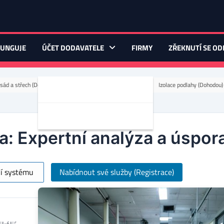
FUNGUJE
ÚČET DODAVATELE
FIRMY
ZŘEKNUTÍ SE O
sád a střech (Dohodou)
rekonstrukce bytu (Dohodou)
Izolace podlahy (Dohodou)
Registrace Dodavatele
Upravit Profil Dodavatele
a: Expertní analýza a úspor
ní systému
Nabídnout své služby (Registrace)