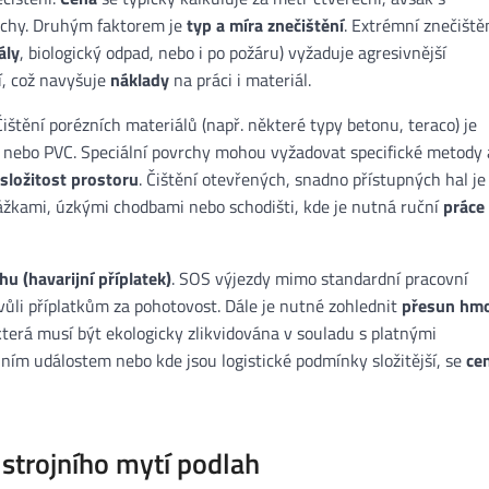
ochy. Druhým faktorem je
typ a míra znečištění
. Extrémní znečiště
ály
, biologický odpad, nebo i po požáru) vyžaduje agresivnější
í, což navyšuje
náklady
na práci i materiál.
ištění porézních materiálů (např. některé typy betonu, teraco) je
h nebo PVC. Speciální povrchy mohou vyžadovat specifické metody 
složitost prostoru
. Čištění otevřených, snadno přístupných hal je
kážkami, úzkými chodbami nebo schodišti, kde je nutná ruční
práce
hu (havarijní příplatek)
. SOS výjezdy mimo standardní pracovní
vůli příplatkům za pohotovost. Dále je nutné zohlednit
přesun hm
terá musí být ekologicky zlikvidována v souladu s platnými
jním událostem nebo kde jsou logistické podmínky složitější, se
ce
strojního mytí podlah