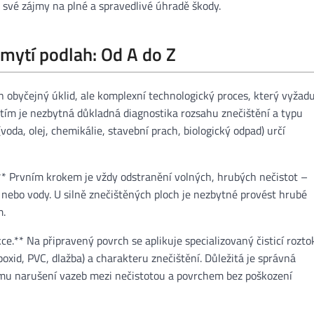
 své zájmy na plné a spravedlivé úhradě škody.
 mytí podlah: Od A do Z
en obyčejný úklid, ale komplexní technologický proces, který vyžad
tím je nezbytná důkladná diagnostika rozsahu znečištění a typu
(voda, olej, chemikálie, stavební prach, biologický odpad) určí
** Prvním krokem je vždy odstranění volných, hrubých nečistot –
 nebo vody. U silně znečištěných ploch je nezbytné provést hrubé
m.
ce.** Na připravený povrch se aplikuje specializovaný čisticí rozto
oxid, PVC, dlažba) a charakteru znečištění. Důležitá je správná
ímu narušení vazeb mezi nečistotou a povrchem bez poškození