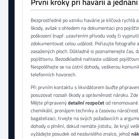
První kroky při havárii a jednán
Bezprostředně po vzniku havárie je klíčová rychlá 
škody, avšak s ohledem na dokumentaci pro pojišťov
poškození (např. uzavřením přívodu vody či vypnutí
zdokumentovat celou událost. Pořizujte fotografie a
zasažených ploch. Důkladně si poznamenejte čas, d
pojišťovnu. Bezodkladně nahlaste událost pojišťovně
Nespoléhejte se na ústní dohody, veškerou komuni
telefonních hovorech.
Při prvním kontaktu s likvidátorem buďte připrave
posuzovat rozsah škody a oprávněnost nároku. Zde 
Mějte připravený
detailní
rozpočet
od renomovan
chemikálií, pronájem techniky a časovou náročnost
bagatelizaci, trvejte na svých požadavcích a argu
dohody o plnění, dokud nemáte jistotu, že kryjí ve
vyžádejte posudek od nezávislého znalce, jehož
nák