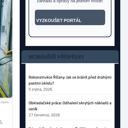
zahradu a opravy na jednom místě!
VYZKOUŠET PORTÁL
NEJNOVĚJŠÍ PŘÍSPĚVKY
Rekonstrukce Říčany: Jak se bránit před drahými
pastmi úklidu?
5 srpna, 2026
a úspora
Obkladačské práce: Odhalení skrytých nákladů a
ceník
27 července, 2026
ů,