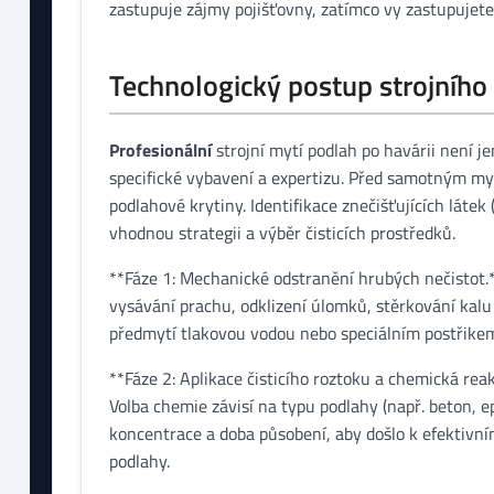
zastupuje zájmy pojišťovny, zatímco vy zastupujete
Technologický postup strojního
Profesionální
strojní mytí podlah po havárii není j
specifické vybavení a expertizu. Před samotným my
podlahové krytiny. Identifikace znečišťujících látek 
vhodnou strategii a výběr čisticích prostředků.
**Fáze 1: Mechanické odstranění hrubých nečistot.
vysávání prachu, odklizení úlomků, stěrkování kalu
předmytí tlakovou vodou nebo speciálním postřike
**Fáze 2: Aplikace čisticího roztoku a chemická reak
Volba chemie závisí na typu podlahy (např. beton, ep
koncentrace a doba působení, aby došlo k efektivn
podlahy.