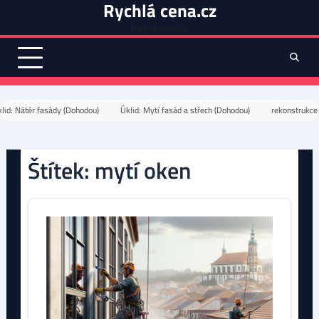
Rychlá cena.cz
Skip
to
Rychlá cena.cz
content
lid: Nátěr fasády (Dohodou)
Úklid: Mytí fasád a střech (Dohodou)
rekonstrukce 
Štítek:
mytí oken