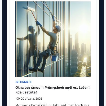
INFORMACE
Okna bez šmouh: Průmyslové mytí vs. Lešení.
Kde ušetříte?
20 března, 2026
Mytí oken v Domažlicích: Brutální rozdíl mezi horolezci a