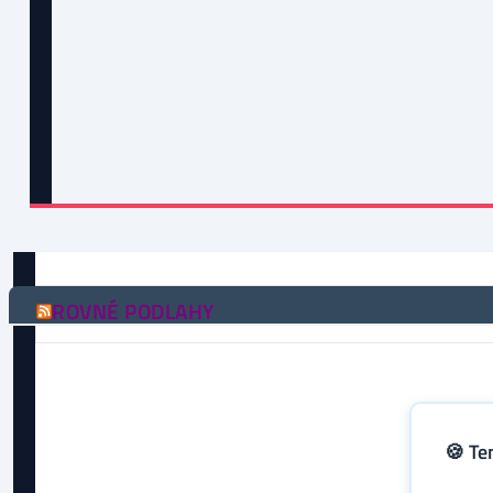
ROVNÉ PODLAHY
🍪 Te