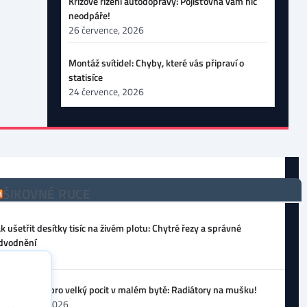
Krizové řízení autodopravy: Pojišťovna vám nic
neodpáře!
26 července, 2026
Montáž svítidel: Chyby, které vás připraví o
statisíce
24 července, 2026
ŠIKOVNÉ RUCE
ak ušetřit desítky tisíc na živém plotu: Chytré řezy a správné
dvodnění
 srpna, 2026
ůj tajný tah pro velký pocit v malém bytě: Radiátory na mušku!
0 července, 2026