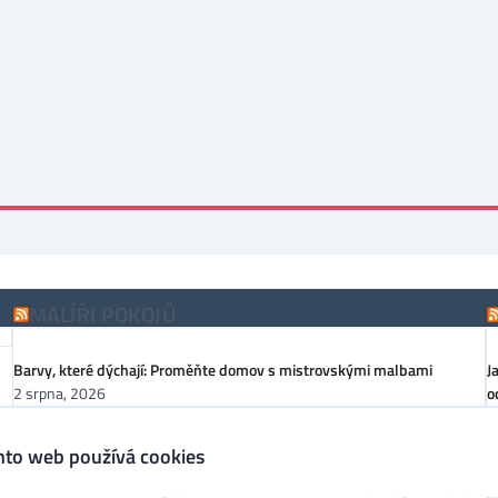
MALÍŘI POKOJŮ
Barvy, které dýchají: Proměňte domov s mistrovskými malbami
J
2 srpna, 2026
o
6
Chraňte dřevo před škůdci: Impregnace, broušení a barvy pro dlouhou
nto web používá cookies
životnost
M
1 srpna, 2026
3