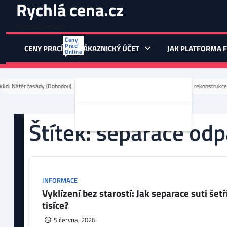
Rychlá cena.cz
Skip
to
Rychlá cena.cz
content
Ceny
Prací
CENY PRACÍ
ZÁKAZNICKÝ ÚČET
JAK PLATFORMA 
Online
lid: Nátěr fasády (Dohodou)
Úklid: Mytí fasád a střech (Dohodou)
rekonstrukce
Registrace Zákazníka
Vložit Poptávku Do Systému
Štítek:
separace od
INFORMACE
Vyklízení bez starostí: Jak separace suti šetř
tisíce?
5 června, 2026